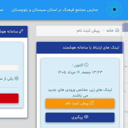
مدارس مجتمع فرهنگ در استان سیستان و بلوچستان
صف
خانه
پیش ثبت نام
سامانه هوش
لینک های ارتباط با سامانه هوشمند
اکنون :
13:43 جمعه, 16 مرداد 1405
یکی از مق
لینک های زیر، مختص ورودی های جدید
می باشند
پ
پیش ثبت نام
د
پیگیری