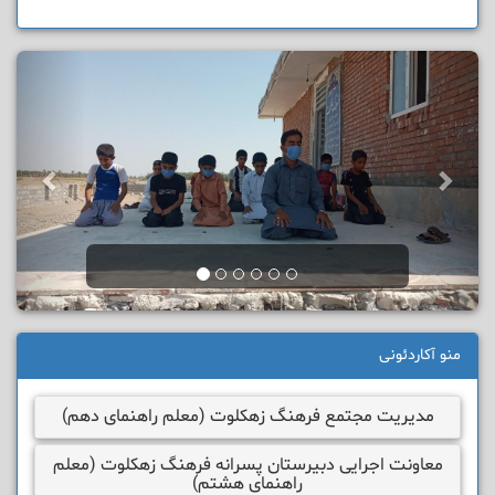
منو آکاردئونی
مدیریت مجتمع فرهنگ زهکلوت (معلم راهنمای دهم)
معاونت اجرایی دبیرستان پسرانه فرهنگ زهکلوت (معلم
راهنمای هشتم)